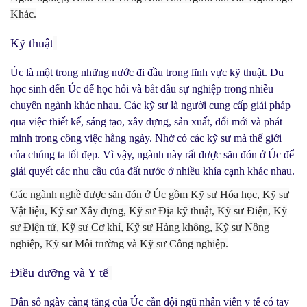
Khác.
Kỹ thuật
Úc là một trong những nước đi đầu trong lĩnh vực kỹ thuật. Du
học sinh đến Úc để học hỏi và bắt đầu sự nghiệp trong nhiều
chuyên ngành khác nhau. Các kỹ sư là người cung cấp giải pháp
qua việc thiết kế, sáng tạo, xây dựng, sản xuất, đổi mới và phát
minh trong công việc hằng ngày. Nhờ có các kỹ sư mà thế giới
của chúng ta tốt đẹp. Vì vậy, ngành này rất được săn đón ở Úc để
giải quyết các nhu cầu của đất nước ở nhiều khía cạnh khác nhau.
Các ngành nghề được săn đón ở Úc gồm Kỹ sư Hóa học, Kỹ sư
Vật liệu, Kỹ sư Xây dựng, Kỹ sư Địa kỹ thuật, Kỹ sư Điện, Kỹ
sư Điện tử, Kỹ sư Cơ khí, Kỹ sư Hàng không, Kỹ sư Nông
nghiệp, Kỹ sư Môi trường và Kỹ sư Công nghiệp.
Điều dưỡng và Y tế
Dân số ngày càng tăng của Úc cần đội ngũ nhân viên y tế có tay