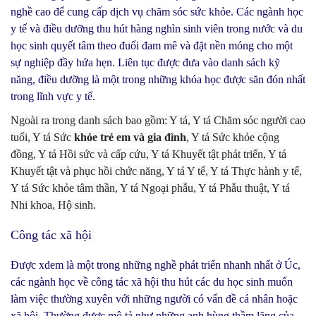
nghề cao để cung cấp dịch vụ chăm sóc sức khỏe. Các ngành học
y tế và điều dưỡng thu hút hàng nghìn sinh viên trong nước và du
học sinh quyết tâm theo đuổi đam mê và đặt nền móng cho một
sự nghiệp đầy hứa hẹn. Liên tục được đưa vào danh sách kỹ
năng, điều dưỡng là một trong những khóa học được săn đón nhất
trong lĩnh vực y tế.
Ngoài ra trong danh sách bao gồm: Y tá, Y tá Chăm sóc người cao
tuổi, Y tá Sức
khỏe trẻ em và gia đình
, Y tá Sức khỏe cộng
đồng, Y tá Hồi sức và cấp cứu, Y tá Khuyết tật phát triển, Y tá
Khuyết tật và phục hồi chức năng, Y tá Y tế, Y tá Thực hành y tế,
Y tá Sức khỏe tâm thần, Y tá Ngoại phẫu, Y tá Phẫu thuật, Y tá
Nhi khoa, Hộ sinh.
Công tác xã hội
Được xdem là một trong những nghề phát triển nhanh nhất ở Úc,
các ngành học về công tác xã hội thu hút các du học sinh muốn
làm việc thường xuyên với những người có vấn đề cá nhân hoặc
xã hội. Thường được mô tả như những anh hùng thầm lặng của