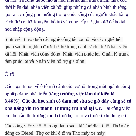
thời hiện đại, nhân viên xã hội giúp những cá nhân bình thường
tạo ra tác động phi thường trong cuộc sống của người khác bằng
cách đưa ra lời khuyên, hỗ trợ và cung cấp sự giúp đỡ để họ tái
hòa nhập cộng động.
Sinh viên theo đuổi các nghề công tác xã hội và các nghề liên
quan sau tốt nghiệp được liệt kê trong danh sách như Nhân viên
xã hội, Nhân viên cộng đồng, Nhân viên phúc lợi, Quản lý trung
tâm phúc lợi và Nhân viên hỗ trợ gia đình.
Ô tô
Các ngành học về ô tô mở cánh cửa cơ hội trong một ngành công
nghiệp đang phát triển (t
ăng trưởng việc làm dự kiến là
3,46%). Các du học sinh có đam mê sửa xe giờ đây cũng sẽ có
khả năng xin trở thành Thường trú nhâ tại Úc.
Hai công việc
có nhu cầu thị trường cao là thợ điện ô tô và thợ cơ khí động cơ.
Các công việc về ô tô trong danh sách là Thợ điện ô tô, Thợ máy
động cơ Diesel, Thợ cơ khí ô tô và Thợ máy xe máy.