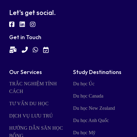
Let's get social.
Facebook
LinkedIn
Instagram
Get in Touch
Enquiry
Hotline
Whatsapp
Book
Mail
an
appointment
Our Services
Study Destinations
TRẮC NGHIỆM TÍNH
Du học Úc
CÁCH
Du học Canada
TƯ VẤN DU HỌC
Du học New Zealand
DỊCH VỤ LƯU TRÚ
Du học Anh Quốc
HƯỚNG DẪN SĂN HỌC
Du học Mỹ
BỔNG