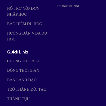
Du học Ireland
HỖ TRỢ NỘP ĐƠN
NHẬP HỌC
BẢO HIỂM DU HỌC
HƯỚNG DẪN VISA DU
HỌC
Quick Links
CHÚNG TÔI LÀ AI
DÒNG THỜI GIAN
BAN LÃNH ĐẠO
TRỞ THÀNH ĐỐI TÁC
THÀNH TỰU