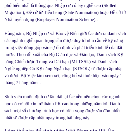
phổ biến nhất là thông qua Nhập cư có tay nghề cao (Skilled
Migration), Đề cử từ Tiểu bang (State Nomination) hoặc Đề cử từ
Nhà tuyển dụng (Employer Nomination Scheme)..
Hàng năm, Bộ Nhập cư và Bảo vệ Biên giới Úc đưa ra danh sách
các ngành nghề quan trọng cần được duy trì nhu cầu về kỹ năng
trong việc đóng góp vào sự ổn định và phát triển kinh tế của đất
nước. Theo đề xuất của Bộ Giáo dục và Đào tạo, Danh sách Kỹ
năng Chiến lược Trung và Dài hạn (MLTSSL) và Danh sách
Nghề nghiệp Có Kỹ năng Ngắn hạn (STSOL) sẽ được cập nhật
và được Bộ Việc làm xem xét, công bố và thực hiện vào ngày 1
tháng 7 hàng năm. .
Sinh viên muốn định cư lâu dài tại Úc nền nên chọn các ngành
học có cơ hội xin trở thành PR cao trong những năm tới. Danh
sách một số chương trình học có triển vọng được săn đón nhiều
nhất sẽ được cập nhật ngay trong bài blog này.
Làm thế nào để sinh viên Việt Nam xin PR Úc